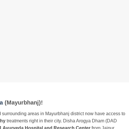
ia
(Mayurbhanj)!
 surrounding areas in Mayurbhanj district now have access to
thy
treatments right in their city. Disha Arogya Dham (DAD
. 1 Ayurveda Hospital and Research Center
from Jaipur,