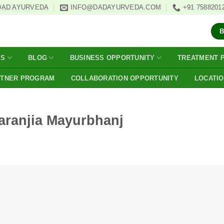
DAD AYURVEDA
INFO@DADAYURVEDA.COM
+91 7588201
ES
BLOG
BUSINESS OPPORTUNITY
TREATMENT 
RTNER PROGRAM
COLLABORATION OPPORTUNITY
LOCATI
Karanjia Mayurbhanj