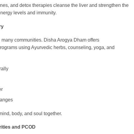
nes, and detox therapies cleanse the liver and strengthen the
 energy levels and immunity.
ry
in many communities. Disha Arogya Dham offers
programs using Ayurvedic herbs, counseling, yoga, and
ally
er
hanges
ind, body, and soul together.
rities and PCOD