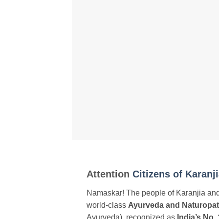
Attention
Citizens of Karanj
Namaskar! The people of Karanjia and
world-class
Ayurveda and Naturopa
Ayurveda), recognized as
India’s No