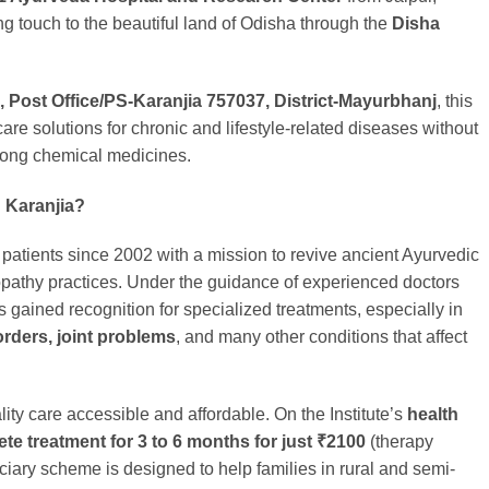
ng touch to the beautiful land of Odisha through the
Disha
 Post Office/PS-Karanjia 757037, District-Mayurbhanj
, this
thcare solutions for chronic and lifestyle-related diseases without
trong chemical medicines.
 Karanjia?
tients since 2002 with a mission to revive ancient Ayurvedic
thy practices. Under the guidance of experienced doctors
as gained recognition for specialized treatments, especially in
orders, joint problems
, and many other conditions that affect
ty care accessible and affordable. On the Institute’s
health
te treatment for 3 to 6 months for just
₹
2100
(therapy
ciary scheme is designed to help families in rural and semi-