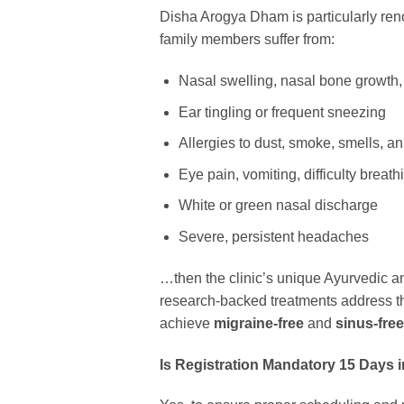
Disha Arogya Dham is particularly re
family members suffer from:
Nasal swelling, nasal bone growth,
Ear tingling or frequent sneezing
Allergies to dust, smoke, smells, an
Eye pain, vomiting, difficulty breath
White or green nasal discharge
Severe, persistent headaches
…then the clinic’s unique Ayurvedic an
research-backed treatments address th
achieve
migraine-free
and
sinus-free
Is Registration Mandatory 15 Days