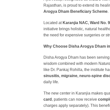
Rajasthan, is proud to extend its heali
Arogya Dham Beneficiary Scheme
.
Located at
Karanjia NAC, Ward No. 9,
initiative brings holistic, natural heal
the need for expensive surgeries or s
Why Choose Disha Arogya Dham in
Disha Arogya Dham has been serving pa
wisdom combined with modern Naturopa
like Dr. Pankaj Rohilla, the institute h
sinusitis, migraine, neuro-spine dis
daily life.
The new center in Karanjia makes quali
card
, patients can now receive
comple
charges apply separately). This benefi