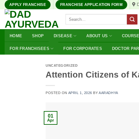
Skip
APPLY FRANCHISE
FRANCHISE APPLICATION FORM
to
Search
content
for:
HOME
SHOP
DISEASE
ABOUT US
COURS
FOR FRANCHISEES
FOR CORPORATES
DOCTOR PA
UNCATEGORIZED
Attention Citizens of 
POSTED ON
APRIL 1, 2026
BY
AARADHYA
01
Apr