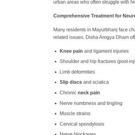
urban areas who often struggle with hi
Comprehensive Treatment for Neuro
Many residents in Mayurbhanj face chal
related issues. Disha Arogya Dham off
Knee pain
and ligament injuries
Shoulder and hip fractures (post-inju
Limb deformities
Slip discs
and sciatica
Chronic
neck pain
Nerve numbness and tingling
Muscle strains
Cervical spondylosis
Nerve blockages