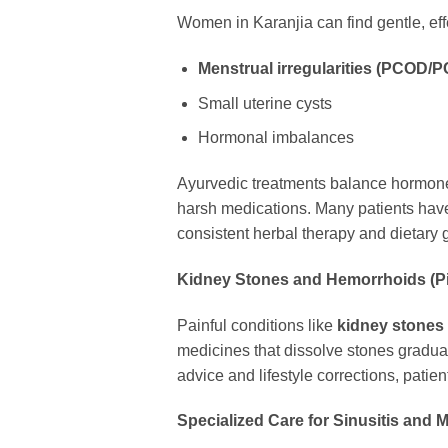
Women in Karanjia can find gentle, effe
Menstrual irregularities (PCOD/
Small uterine cysts
Hormonal imbalances
Ayurvedic treatments balance hormones
harsh medications. Many patients have
consistent herbal therapy and dietary 
Kidney Stones and Hemorrhoids (Pi
Painful conditions like
kidney stones
medicines that dissolve stones gradua
advice and lifestyle corrections, patie
Specialized Care for Sinusitis and 