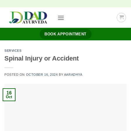
Skip
to
content
BOOK APPOINTMENT
SERVICES
Spinal Injury or Accident
POSTED ON
OCTOBER 16, 2024
BY
AARADHYA
16
Oct