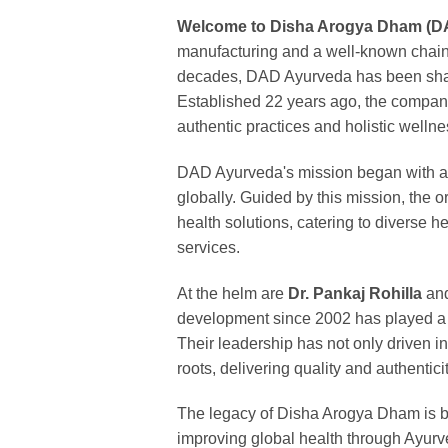
Welcome to Disha Arogya Dham (D
manufacturing and a well-known chain 
decades, DAD Ayurveda has been shari
Established 22 years ago, the compan
authentic practices and holistic wellne
DAD Ayurveda's mission began with a v
globally. Guided by this mission, the 
health solutions, catering to diverse 
services.
At the helm are
Dr. Pankaj Rohilla
an
development since 2002 has played a c
Their leadership has not only driven i
roots, delivering quality and authentici
The legacy of Disha Arogya Dham is bui
improving global health through Ayurv