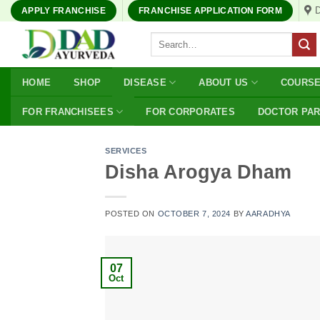
Skip
APPLY FRANCHISE
FRANCHISE APPLICATION FORM
to
Search
content
for:
HOME
SHOP
DISEASE
ABOUT US
COURS
FOR FRANCHISEES
FOR CORPORATES
DOCTOR PA
SERVICES
Disha Arogya Dham
POSTED ON
OCTOBER 7, 2024
BY
AARADHYA
07
Oct