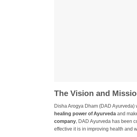
The Vision and Missi
Disha Arogya Dham (DAD Ayurveda) was
healing power of Ayurveda
and make 
company
, DAD Ayurveda has been co
effective it is in improving health and 