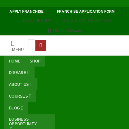
Skip to content
APPLY FRANCHISE
FRANCHISE APPLICATION FORM
DAD AYURVEDA
INFO@DADAYURVEDA.COM
+91 7588201218
Search
for:
MENU
HOME
SHOP
DISEASE
ABOUT US
COURSES
BLOG
BUSINESS
OPPORTUNITY