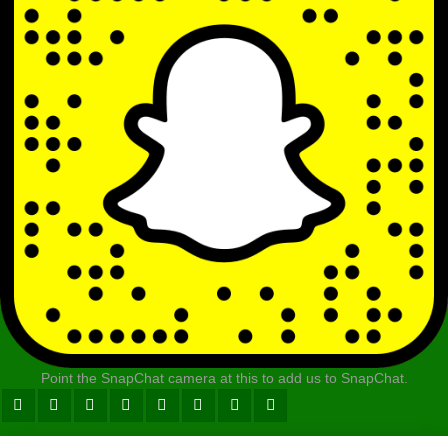
Point the SnapChat camera at this to add us to SnapChat.