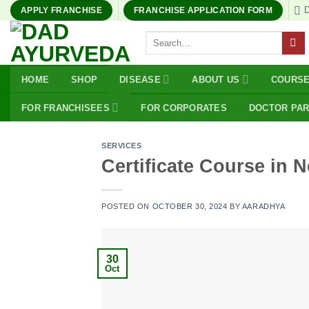
Skip
APPLY FRANCHISE
FRANCHISE APPLICATION FORM
to
Search
content
for:
HOME
SHOP
DISEASE
ABOUT US
COURS
FOR FRANCHISEES
FOR CORPORATES
DOCTOR PA
SERVICES
Certificate Course in 
POSTED ON
OCTOBER 30, 2024
BY
AARADHYA
30
Oct