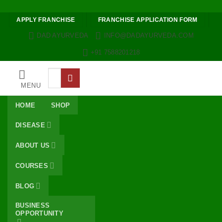
Skip to content
APPLY FRANCHISE
FRANCHISE APPLICATION FORM
DAD AYURVEDA
INFO@DADAYURVEDA.COM
+91 7588201218
Search
for:
MENU
HOME
SHOP
DISEASE
ABOUT US
COURSES
BLOG
BUSINESS
OPPORTUNITY