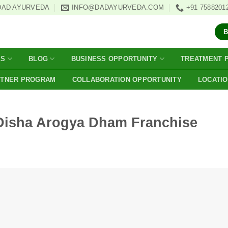
DAD AYURVEDA
INFO@DADAYURVEDA.COM
+91 7588201
ES
BLOG
BUSINESS OPPORTUNITY
TREATMENT 
RTNER PROGRAM
COLLABORATION OPPORTUNITY
LOCATI
Disha Arogya Dham Franchise