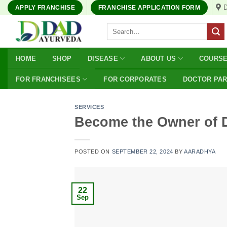
Skip
APPLY FRANCHISE
FRANCHISE APPLICATION FORM
to
Search
content
for:
HOME
SHOP
DISEASE
ABOUT US
COURS
FOR FRANCHISEES
FOR CORPORATES
DOCTOR PA
SERVICES
Become the Owner of 
POSTED ON
SEPTEMBER 22, 2024
BY
AARADHYA
22
Sep