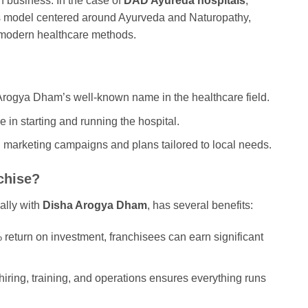
n business. In the case of
DAD Ayureda hospitals
,
s model centered around Ayurveda and Naturopathy,
 modern healthcare methods.
Arogya Dham’s well-known name in the healthcare field.
e in starting and running the hospital.
l marketing campaigns and plans tailored to local needs.
chise?
ally with
Disha Arogya Dham
, has several benefits:
return on investment, franchisees can earn significant
hiring, training, and operations ensures everything runs