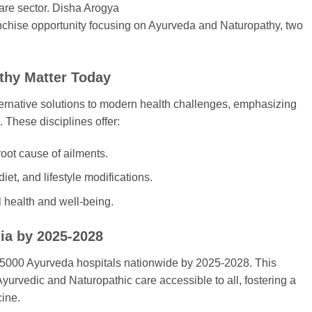
care sector. Disha Arogya
nchise opportunity focusing on Ayurveda and Naturopathy, two
thy Matter Today
ernative solutions to modern health challenges, emphasizing
 These disciplines offer:
oot cause of ailments.
diet, and lifestyle modifications.
 health and well-being.
dia by 2025-2028
5000 Ayurveda hospitals nationwide by 2025-2028. This
yurvedic and Naturopathic care accessible to all, fostering a
cine.