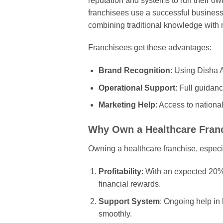
reputation and systems to run their ow
franchisees use a successful busines
combining traditional knowledge with
Franchisees get these advantages:
Brand Recognition
: Using Disha 
Operational Support
: Full guidanc
Marketing Help
: Access to nationa
Why Own a Healthcare Fran
Owning a healthcare franchise, especi
Profitability
: With an expected 20% 
financial rewards.
Support System
: Ongoing help in 
smoothly.