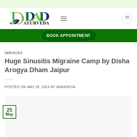
Skip
to
content
BOOK APPOINTMENT
SERVICES
Huge Sinusitis Migraine Camp by Disha
Arogya Dham Jaipur
POSTED ON
MAY 25, 2024
BY
AARADHYA
25
May