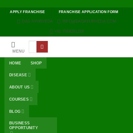
Skip to content
APPLY FRANCHISE
FRANCHISE APPLICATION FORM
DAD AYURVEDA
INFO@DADAYURVEDA.COM
+91 7588201218
Search
for:
MENU
HOME
SHOP
DISEASE
ABOUT US
COURSES
BLOG
BUSINESS
OPPORTUNITY