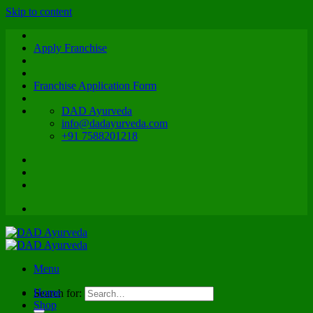
Skip to content
Apply Franchise
Franchise Application Form
DAD Ayurveda
info@dadayurveda.com
+91 7588201218
Menu
Home
Search for:
Shop