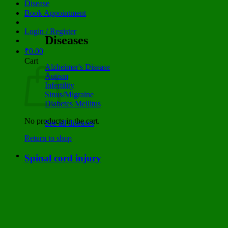
Disease
Book Appointment
Login / Register
Diseases
₹
0.00
Cart
Alzheimer's Disease
Autism
Infertility
Sinus/Migraine
Diabetes Mellitus
No products in the cart.
See all diseases
Return to shop
Spinal cord injury