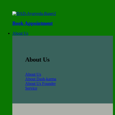
Book Appointment
About Us
About Us
About Us
About Dash-karma
About Us Founder
Service