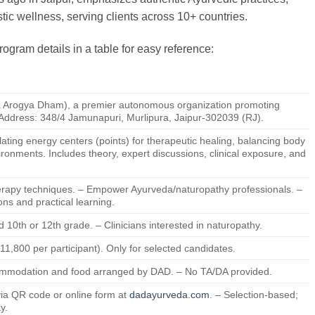
tic wellness, serving clients across 10+ countries.
ogram details in a table for easy reference:
 Arogya Dham), a premier autonomous organization promoting
Address: 348/4 Jamunapuri, Murlipura, Jaipur-302039 (RJ).
ulating energy centers (points) for therapeutic healing, balancing body
ronments. Includes theory, expert discussions, clinical exposure, and
therapy techniques. – Empower Ayurveda/naturopathy professionals. –
ons and practical learning.
10th or 12th grade. – Clinicians interested in naturopathy.
1,800 per participant). Only for selected candidates.
ommodation and food arranged by DAD. – No TA/DA provided.
 via QR code or online form at
dadayurveda.com
. – Selection-based;
y.