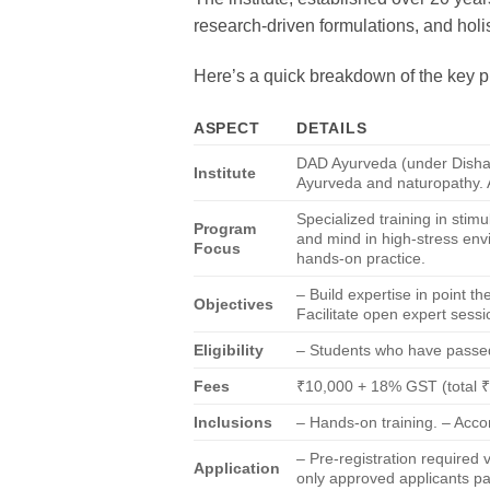
research-driven formulations, and holis
Here’s a quick breakdown of the key pr
ASPECT
DETAILS
DAD Ayurveda (under Disha
Institute
Ayurveda and naturopathy. 
Specialized training in stim
Program
and mind in high-stress envi
Focus
hands-on practice.
– Build expertise in point 
Objectives
Facilitate open expert sessi
Eligibility
– Students who have passed 
Fees
₹10,000 + 18% GST (total ₹1
Inclusions
– Hands-on training. – Acc
– Pre-registration required
Application
only approved applicants pa