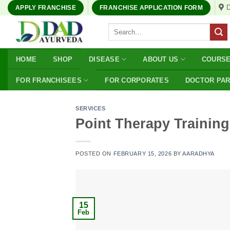
Skip
APPLY FRANCHISE
FRANCHISE APPLICATION FORM
to
Search
content
for:
HOME
SHOP
DISEASE
ABOUT US
COURS
FOR FRANCHISEES
FOR CORPORATES
DOCTOR PA
SERVICES
Point Therapy Trainin
POSTED ON
FEBRUARY 15, 2026
BY
AARADHYA
15
Feb