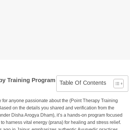
apy Training Program
Table Of Contents
ty for anyone passionate about the (Point Therapy Training
sed on the details you shared and verification from the
da under Disha Arogya Dham), it’s a hands-on program focused
o harness vital energy (prana) for healing and stress relief.
rs ago in Jaipur, emphasizes authentic Ayurvedic practices,