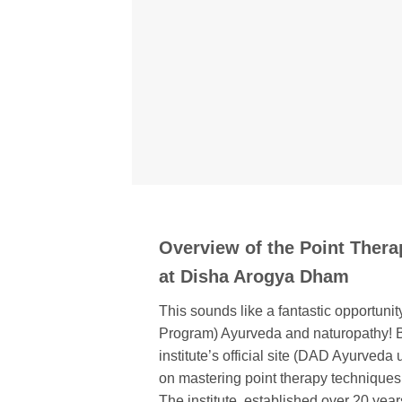
Overview of the Point Ther
at Disha Arogya Dham
This sounds like a fantastic opportuni
Program) Ayurveda and naturopathy! Ba
institute’s official site (DAD Ayurve
on mastering point therapy techniques t
The institute, established over 20 yea