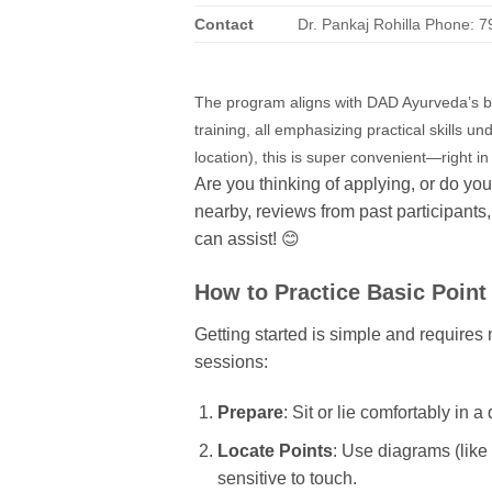
Contact
Dr. Pankaj Rohilla Phone: 
The program aligns with DAD Ayurveda’s bro
training, all emphasizing practical skills un
location), this is super convenient—right in
Are you thinking of applying, or do yo
nearby, reviews from past participants
can assist! 😊
How to Practice Basic Poin
Getting started is simple and requires n
sessions:
Prepare
: Sit or lie comfortably in 
Locate Points
: Use diagrams (like 
sensitive to touch.