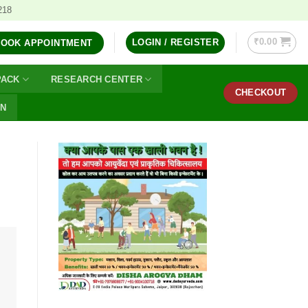
218
₹
0.00
LOGIN / REGISTER
BOOK APPOINTMENT
PACK
RESEARCH CENTER
CHECKOUT
ON