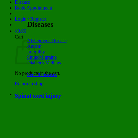
Disease
Book Appointment
Login / Register
Diseases
₹
0.00
Cart
Alzheimer's Disease
Autism
Infertility
Sinus/Migraine
Diabetes Mellitus
No products in the cart.
See all diseases
Return to shop
Spinal cord injury