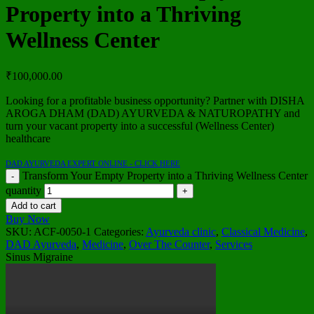
Property into a Thriving
Wellness Center
₹
100,000.00
Looking for a profitable business opportunity? Partner with DISHA
AROGA DHAM (DAD) AYURVEDA & NATUROPATHY and
turn your vacant property into a successful (Wellness Center)
healthcare
DAD AYURVEDA EXPERT ONLINE - CLICK HERE
Transform Your Empty Property into a Thriving Wellness Center
quantity
Add to cart
Buy Now
SKU:
ACF-0050-1
Categories:
Ayurveda clinic
,
Classical Medicine
,
DAD Ayurveda
,
Medicine
,
Over The Counter
,
Services
Sinus Migraine