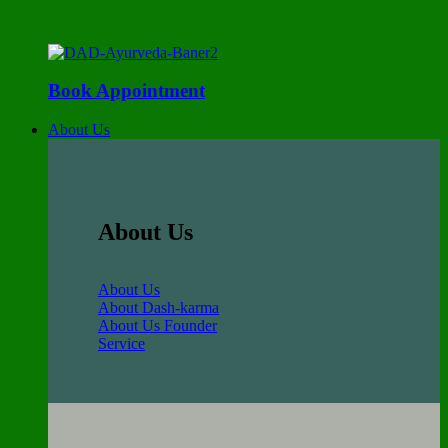
Book Appointment
About Us
About Us
About Us
About Dash-karma
About Us Founder
Service