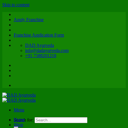
Skip to content
Apply Franchise
Franchise Application Form
DAD Ayurveda
info@dadayurveda.com
+91 7588201218
Menu
Home
Search for:
Shop