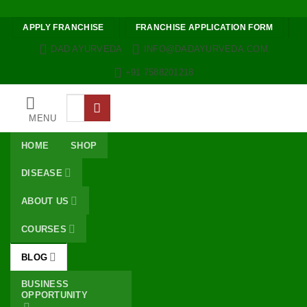
Skip to content
APPLY FRANCHISE
FRANCHISE APPLICATION FORM
DAD AYURVEDA
INFO@DADAYURVEDA.COM
+91 7588201218
Search
for:
MENU
HOME
SHOP
DISEASE
ABOUT US
COURSES
BLOG
BUSINESS
OPPORTUNITY