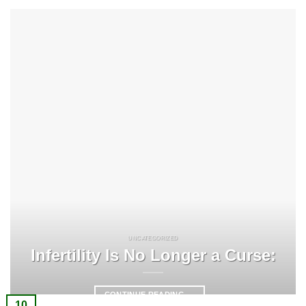
UNCATEGORIZED
Infertility Is No Longer a Curse:
CONTINUE READING
→
10