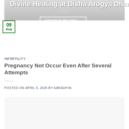
Divine Healing at Disha Arogya Dh
CONTINUE READING
→
09
Aug
INFERTILITY
Pregnancy Not Occur Even After Several
Attempts
POSTED ON
APRIL 6, 2025
BY
AARADHYA