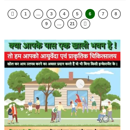
1
…
3
4
5
6
7
8
9
…
21