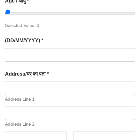
Age / आयु *
Selected Value:
1
(DD/MM/YYYY) *
Address/घर का पता *
Address Line 1
Address Line 2