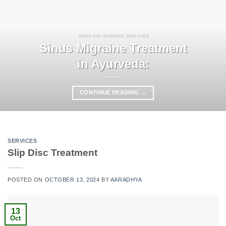
SINUS AND MIGRAINE SINO CARE
Sinus Migraine Treatment
in Ayurveda:
CONTINUE READING
→
SERVICES
Slip Disc Treatment
POSTED ON
OCTOBER 13, 2024
BY
AARADHYA
13
Oct