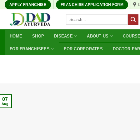
Skip
APPLY FRANCHISE
FRANCHISE APPLICATION FORM
to
Search
content
for:
HOME
SHOP
DISEASE
ABOUT US
COURS
FOR FRANCHISEES
FOR CORPORATES
DOCTOR PA
07
Aug