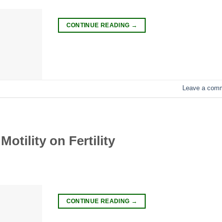
CONTINUE READING
→
Leave a com
otility on Fertility
CONTINUE READING
→