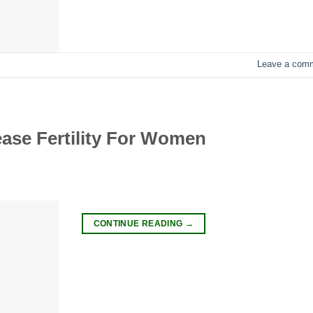
Leave a com
ease Fertility For Women
CONTINUE READING
→