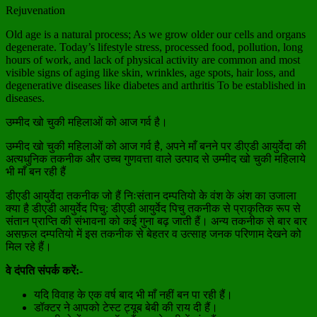
Rejuvenation
Old age is a natural process; As we grow older our cells and organs
degenerate. Today’s lifestyle stress, processed food, pollution, long
hours of work, and lack of physical activity are common and most
visible signs of aging like skin, wrinkles, age spots, hair loss, and
degenerative diseases like diabetes and arthritis To be established in
diseases.
उम्मीद खो चुकी महिलाओं को आज गर्व है।
उम्मीद खो चुकी महिलाओं को आज गर्व है, अपने माँ बनने पर डीएडी आयुर्वेदा की
अत्यधुनिक तकनीक और उच्च गुणवत्ता वाले उत्पाद से उम्मीद खो चुकी महिलाये
भी माँ बन रही हैं
डीएडी आयुर्वेदा तकनीक जो हैं निःसंतान दम्पतियो के वंश के अंश का उजाला
क्या है डीएडी आयुर्वेद पिचु: डीएडी आयुर्वेद पिचु तकनीक से प्राकृतिक रूप से
संतान प्राप्ति की संभावना को कई गुना बढ़ जाती हैं। अन्य तकनीक से बार बार
असफ़ल दम्पतियो में इस तकनीक से बेहतर व उत्साह जनक परिणाम देखने को
मिल रहे हैं।
वे दंपति संपर्क करें:-
यदि विवाह के एक वर्ष बाद भी माँ नहीं बन पा रही हैं।
डॉक्टर ने आपको टेस्ट ट्यूब बेबी की राय दी हैं।