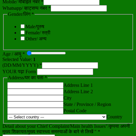
Mobile/ मोबाइल नंबर *
Whatsapp/ व्हाट्सप्प नंबर *
Gender/लिंग *
Male/पुरुष
Female/ स्त्री
Other/ अन्य
Age / आयु *
Selected Value:
1
(DD/MM/YYYY) *
YOUR पढ़ा Form
Address/घर का पता *
Address Line 1
Address Line 2
City
State / Province / Region
Postal Code
Country
Detail about your Chief Complaint/Main health Issues"/कृपया अपनी
मुख्य शिकायत/मुख्य स्वास्थ्य समस्याओं के बारे से लिखें " *