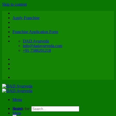
Skip to content
Apply Franchise
Franchise Application Form
DAD Ayurveda
info@dadayurveda.com
+91 7588201218
Menu
Home
Search for:
Shop