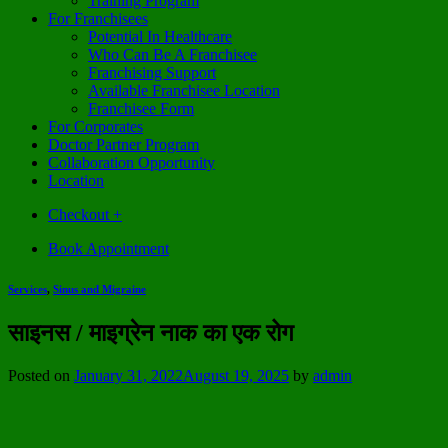
Training Program
For Franchisees
Potential In Healthcare
Who Can Be A Franchisee
Franchising Support
Available Franchisee Location
Franchisee Form
For Corporates
Doctor Partner Program
Collaboration Opportunity
Location
Checkout
+
Book Appointment
Services
,
Sinus and Migraine
साइनस / माइग्रेन नाक का एक रोग
Posted on
January 31, 2022
August 19, 2025
by
admin