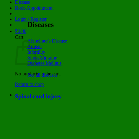
Disease
Book Appointment
Login / Register
Diseases
₹
0.00
Cart
Alzheimer's Disease
Autism
Infertility
Sinus/Migraine
Diabetes Mellitus
No products in the cart.
See all diseases
Return to shop
Spinal cord injury