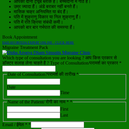
आपकी दोनों ट्यूब ब्लॉक हैं। बच्चेदानी में गांठ हैं।
उम्र ज्यादा हैं। अंडे बराबर नहीं बनते हैं।
मासिक चक्र अनियमित या बंद हैं।
पति में शुक्राणु विकार या निल शुक्राणु हैं।
पति में रति क्रिया संबंधी कमी।
आपको बार बार गर्भपात की समस्या हैं।
Book Appointment
DAD AYURVEDA EXPERT ONLINE - CLICK HERE
Migraine Treatment Pack
Which type of consultation you are looking ? आप किस प्रकार से
डॉक्टर सलाह लेना चाहते है ? Type of Consultation/परामर्श का प्रकार *
Date of Consultation?परामर्श की तारीख *
Date
Time
Name of the Patient/ रोगी का नाम *
*
First
Last
Email / ईमेल *
*