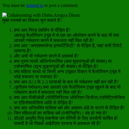
You must be
logged in
to post a comment.
मुफ़्त परामर्श का विकल्प चुन सकते हैं?
क्या आप मिस्ड एबॉर्शन से पीड़ित हैं?
अवरुद्ध फैलोपियन ट्यूब में से एक का ऑपरेशन करने के बाद भी क्या
आपको गर्भधारण करने में सफलता नहीं मिल रही है?
क्या आप “अनएक्सप्लेन्ड इनफर्टिलिटी” से पीड़ित हैं, जहां सभी रिपोर्ट
सामान्य हैं?
और अभी भी गर्भधारण करने में असमर्थ हैं?
क्या पुरुष साथी ओलिगोस्पर्मिया (कम शुक्राणुओं की संख्या) या
एज़ोस्पर्मिया (शून्य शुक्राणुओं की संख्या) से पीड़ित है?
क्या महिला साथी या किसी अन्य ट्यूबल विकार में फैलोपियन ट्यूब में
कोई रुकावट या रुकावट है?
क्या आप IU.I के 2-3 प्रयासों के बाद भी गर्भधारण नहीं कर रही हैं?
(कृत्रिम गर्भाधान) क्या आपको एक फैलोपियन ट्यूब खुलने के बाद भी
गर्भधारण करने में सफलता नहीं मिल रही है?
क्या आप पीसीओडी (पॉलीसिस्टिक ओवेरियन डिजीज) एंडोमेट्रियोसिस
या एडिनोमायोसिस आदि से पीड़ित हैं?
क्या आप अनियमित मासिक धर्म और असमय अंडे के फटने से पीड़ित हैं?
जिन महिलाओं का मासिक धर्म (रजोनिवृत्ति)। बंद हो गया है?
डीएडी आयुर्वेद पिचु तकनीक उन रोगियों के लिए उपयोगी साबित हो
सकती है जो पिछले आईवीएफ प्रयास में असफल रहे हैं?