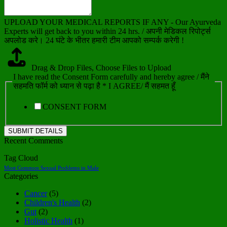
UPLOAD YOUR MEDICAL REPORTS IF ANY - Our Ayurveda
Experts will get back to you within 24 hrs. / अपनी मेडिकल रिपोर्ट्स
अपलोड करे। 24 घंटे के भीतर हमारी टीम आपको सम्पर्क करेगी !
Drag & Drop Files,
Choose Files to Upload
I have read the Consent Form carefully and hereby agree / मैंने
सहमति फॉर्म को ध्यान से पढ़ा है * I AGREE/ मैं सहमत हूँ
CONSENT FORM
SUBMIT DETAILS
Recent Comments
Tag Cloud
Most Common Sexual Problems in Male
Categories
Cancer
(5)
Children's Health
(2)
Gut
(2)
Holistic Health
(1)