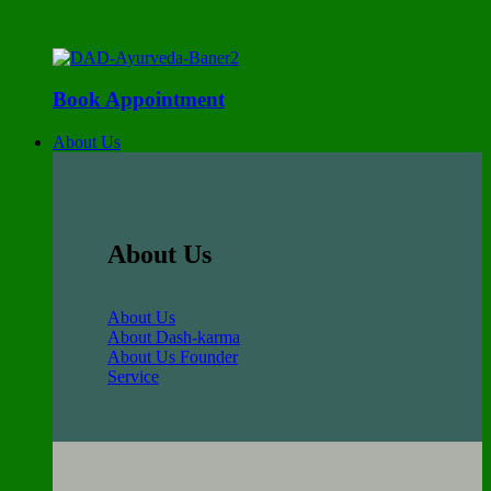
Book Appointment
About Us
About Us
About Us
About Dash-karma
About Us Founder
Service