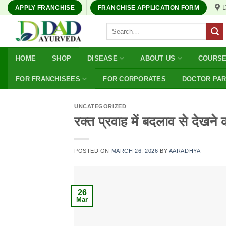
Skip
APPLY FRANCHISE
FRANCHISE APPLICATION FORM
to
Search
content
for:
HOME
SHOP
DISEASE
ABOUT US
COURS
FOR FRANCHISEES
FOR CORPORATES
DOCTOR PA
UNCATEGORIZED
रक्त प्रवाह में बदलाव से देखने
POSTED ON
MARCH 26, 2026
BY
AARADHYA
26
Mar