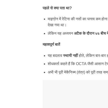
पहले
से
क्या
पता
था
?
माइग्रेन में रेटिना की नसों का घनत्व कम ह
देखा गया था।
लेकिन यह अध्ययन
अटैक
के
दौरान
vs
बीच
म
महत्वपूर्ण
बातें
यह बदलाव
स्थायी
नहीं
होते, लेकिन बार-बार 
शोधकर्ता कहते हैं कि OCTA जैसी आसान टेस
अभी भी पूरी मेकैनिज्म (तंत्र) को पूरी तरह स