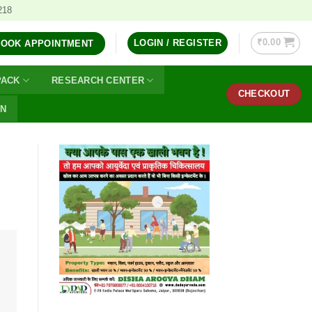
218
₹
0.00
LOGIN / REGISTER
BOOK APPOINTMENT
PACK
RESEARCH CENTER
CHECKOUT
ON