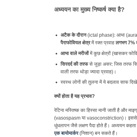
अध्ययन
का
मुख्य
निष्कर्ष
क्या
है
?
अटैक
के
दौरान
(ictal phase): आभा (aura) व
पैराफोवियल
क्षेत्र
में रक्त प्रवाह
लगभग
7%
आभा
वाले
मरीजों
में कुछ क्षेत्रों (खासकर फोव
सिरदर्द
की
तरफ
से जुड़ा असर: जिस तरफ सिरदर
वाली तरफ थोड़ा ज्यादा प्रवाह)।
स्वस्थ लोगों की तुलना में ये बदलाव साफ दिख
क्यों
होता
है
यह
प्रभाव
?
रेटिना मस्तिष्क का हिस्सा मानी जाती है और माइग्
(vasospasm या vasoconstriction)। इससे आंखो
धुंधलापन जैसे लक्षण पैदा होते हैं। अध्ययन कहत
एक
बायोमार्कर
(निशान) बन सकते हैं।